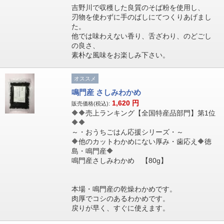
吉野川で収穫した良質のそば粉を使用し、
刃物を使わずに手のばしにてつくりあげまし
た。
他では味わえない香り、舌ざわり、のどごし
の良さ、
素朴な風味をお楽しみ下さい。
オススメ
鳴門産 さしみわかめ
1,620
円
販売価格(税込):
🔶🔶売上ランキング【全国特産品部門】第1位
🔶🔶
～・おうちごはん応援シリーズ・～
🔶他のカットわかめにない厚み・歯応え🔶徳
島・鳴門産🔶
鳴門産さしみわかめ 【80g】
本場・鳴門産の乾燥わかめです。
肉厚でコシのあるわかめです。
戻りが早く、すぐに使えます。