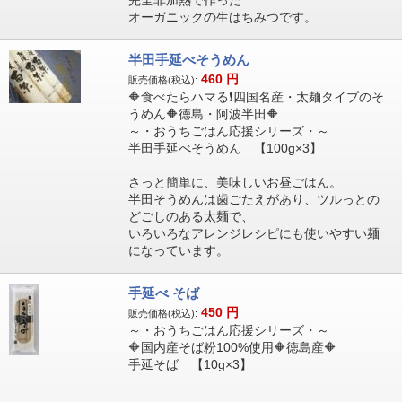
完全非加熱で作った
オーガニックの生はちみつです。
半田手延べそうめん
460
円
販売価格(税込):
🔶食べたらハマる❗四国名産・太麺タイプのそ
うめん🔶徳島・阿波半田🔶
～・おうちごはん応援シリーズ・～
半田手延べそうめん 【100g×3】
さっと簡単に、美味しいお昼ごはん。
半田そうめんは歯ごたえがあり、ツルっとの
どごしのある太麺で、
いろいろなアレンジレシピにも使いやすい麺
になっています。
手延べ そば
450
円
販売価格(税込):
～・おうちごはん応援シリーズ・～
🔶国内産そば粉100%使用🔶徳島産🔶
手延そば 【10g×3】