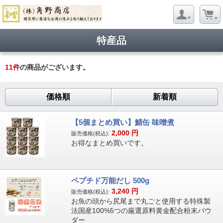
特産品
11
件
の商品がございます。
価格順
新着順
【5個まとめ買い】鯖缶 味噌煮
2,000
円
販売価格(税込):
お得なまとめ買いです。
ペプチド万能だし 500g
3,240
円
販売価格(税込):
お魚の頭から尻尾まで丸ごと使用する特殊製
法国産100%5つの厳選原料黄金配合粉末パウ
ダー