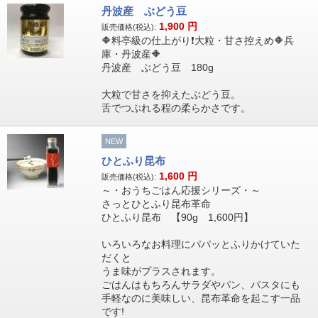
丹波産 ぶどう豆
1,900
円
販売価格(税込):
🔶料亭級の仕上がり❗大粒・甘さ控えめ🔶兵
庫・丹波産🔶
丹波産 ぶどう豆 180g
大粒で甘さを抑えたぶどう豆。
舌でつぶれる程の柔らかさです。
NEW
ひとふり昆布
1,600
円
販売価格(税込):
～・おうちごはん応援シリーズ・～
さっとひとふり昆布革命
ひとふり昆布 【90g 1,600円】
いろいろなお料理にパパッとふりかけていた
だくと
うま味がプラスされます。
ごはんはもちろんサラダやパン、パスタにも
手軽なのに美味しい、昆布革命を起こす一品
です!