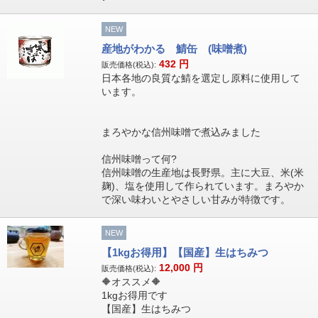
NEW
産地がわかる 鯖缶 (味噌煮)
432
円
販売価格(税込):
日本各地の良質な鯖を選定し原料に使用して
います。
まろやかな信州味噌で煮込みました
信州味噌って何?
信州味噌の生産地は長野県。主に大豆、米(米
麹)、塩を使用して作られています。まろやか
で深い味わいとやさしい甘みが特徴です。
NEW
【1kgお得用】【国産】生はちみつ
12,000
円
販売価格(税込):
🔶オススメ🔶
1kgお得用です
【国産】生はちみつ