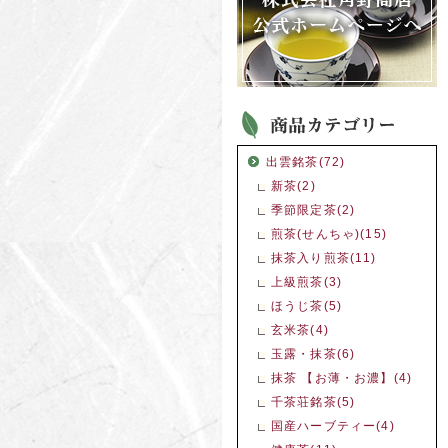
出雲銘茶(72)
新茶(2)
季節限定茶(2)
煎茶(せんちゃ)(15)
抹茶入り煎茶(11)
上級煎茶(3)
ほうじ茶(5)
玄米茶(4)
玉露・抹茶(6)
抹茶 【お薄・お濃】(4)
千茶荘銘茶(5)
国産ハーブティー(4)