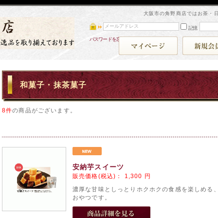
大阪市の角野商店ではお茶・
記憶
パスワードを忘れた方
和菓子・抹茶菓子
8件
の商品がございます。
安納芋スイーツ
販売価格(税込)：
1,300
円
濃厚な甘味としっとりホクホクの食感を楽しめる
おやつです。