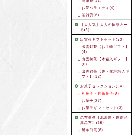
健康茶(11)
お茶バラエティ(4)
茶雑貨(6)
【大人気】大人の抹茶ろー
る(3)
出雲茶ギフトセット(23)
出雲銘茶【お手軽ギフト】
(4)
出雲銘茶【木箱入ギフト】
(6)
出雲銘茶【袋・化粧箱入ギ
フト】(13)
お菓子セレクション(34)
和菓子・抹茶菓子(8)
お菓子(27)
お菓子ギフトセット(3)
昆布佃煮【北海道・道南産
真昆布】(16)
昆布佃煮(8)