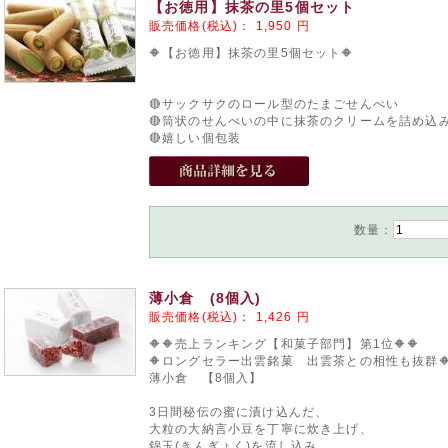
【お徳用】抹茶の里5個セット
販売価格(税込)：
1,950
円
🔶【お徳用】抹茶の里5個セット🔶
🔴サックサクのロール型のたまごせんべい
🔴筒状のせんべいの中に抹茶のクリームを詰め込
🔴嬉しい個包装
数量：
薄小倉 (8個入)
販売価格(税込)：
1,426
円
🔶🔶売上ランキング【和菓子部門】第1位🔶🔶
🔶ロングセラー出雲銘菓 出雲茶との相性も抜群
薄小倉 【8個入】
3日間秘伝の蜜に漬け込んだ、
大粒の大納言小豆を丁寧に炊き上げ、
錦玉(きんぎょく)を流し込み、