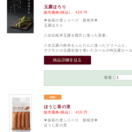
玉露ほろり
販売価格(税込)：
420
円
🔶抹茶の里シリーズ 新発売🔶
玉露ほろり
八女伝統本玉露を贅沢に使った茶菓。
八女玉露の粉末をふんだんに使ったクリームと、
サクサクの玉露生地で巻いたロールのW玉露ロール
数量：
ほうじ茶の里
販売価格(税込)：
410
円
🔶抹茶の里シリーズ 新発売🔶
ほうじ茶の里