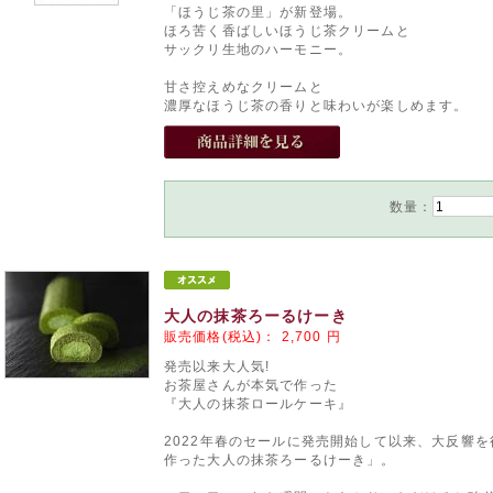
「ほうじ茶の里」が新登場。
ほろ苦く香ばしいほうじ茶クリームと
サックリ生地のハーモニー。
甘さ控えめなクリームと
濃厚なほうじ茶の香りと味わいが楽しめます。
数量：
大人の抹茶ろーるけーき
販売価格(税込)：
2,700
円
発売以来大人気!
お茶屋さんが本気で作った
『大人の抹茶ロールケーキ』
2022年春のセールに発売開始して以来、大反響
作った大人の抹茶ろーるけーき」。