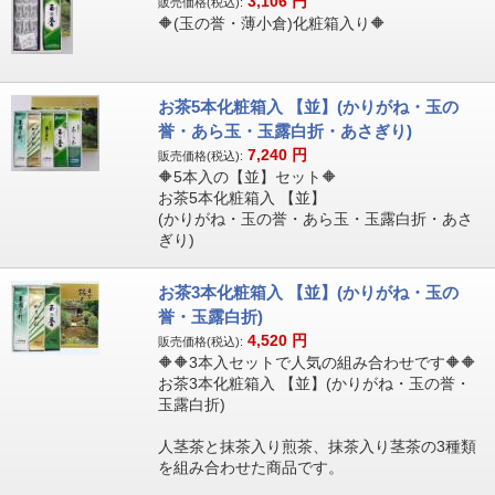
3,106
円
販売価格(税込):
🔶(玉の誉・薄小倉)化粧箱入り🔶
お茶5本化粧箱入 【並】(かりがね・玉の
誉・あら玉・玉露白折・あさぎり)
7,240
円
販売価格(税込):
🔶5本入の【並】セット🔶
お茶5本化粧箱入 【並】
(かりがね・玉の誉・あら玉・玉露白折・あさ
ぎり)
お茶3本化粧箱入 【並】(かりがね・玉の
誉・玉露白折)
4,520
円
販売価格(税込):
🔶🔶3本入セットで人気の組み合わせです🔶🔶
お茶3本化粧箱入 【並】(かりがね・玉の誉・
玉露白折)
人茎茶と抹茶入り煎茶、抹茶入り茎茶の3種類
を組み合わせた商品です。