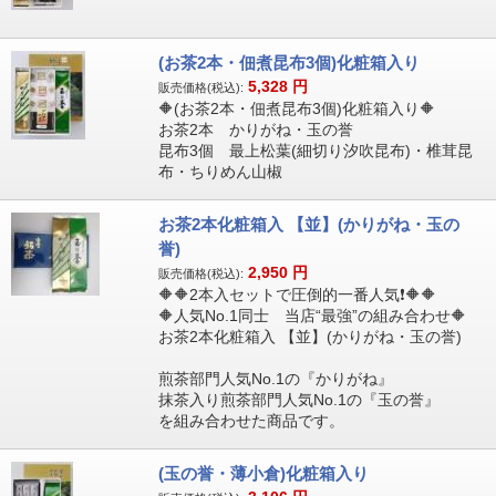
(お茶2本・佃煮昆布3個)化粧箱入り
5,328
円
販売価格(税込):
🔶(お茶2本・佃煮昆布3個)化粧箱入り🔶
お茶2本 かりがね・玉の誉
昆布3個 最上松葉(細切り汐吹昆布)・椎茸昆
布・ちりめん山椒
お茶2本化粧箱入 【並】(かりがね・玉の
誉)
2,950
円
販売価格(税込):
🔶🔶2本入セットで圧倒的一番人気❗🔶🔶
🔶人気No.1同士 当店“最強”の組み合わせ🔶
お茶2本化粧箱入 【並】(かりがね・玉の誉)
煎茶部門人気No.1の『かりがね』
抹茶入り煎茶部門人気No.1の『玉の誉』
を組み合わせた商品です。
(玉の誉・薄小倉)化粧箱入り