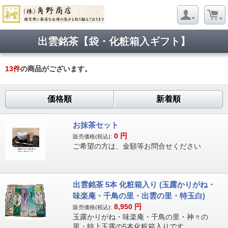
出雲銘茶【袋・化粧箱入ギフト】
13
件
の商品がございます。
価格順
新着順
お抹茶セット
0
円
販売価格(税込):
ご希望の方は、金額等お問合せください
出雲銘茶 5本 化粧箱入り (玉露かりがね・
味楽庵・千鳥の里・出雲の里・特玉白)
8,950
円
販売価格(税込):
玉露かりがね・味楽庵・千鳥の里・神々の
里・特上玉露の5本化粧箱入りです。