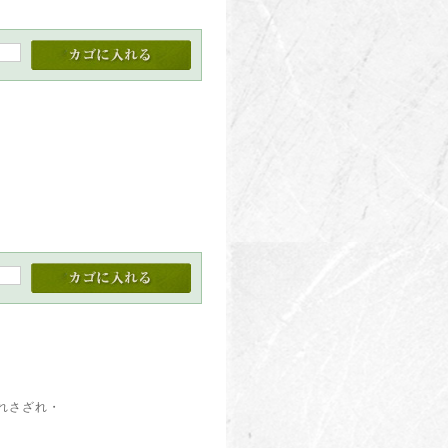
れさざれ・