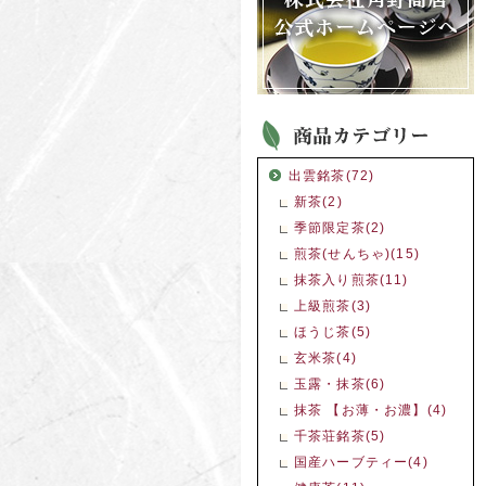
出雲銘茶(72)
新茶(2)
季節限定茶(2)
煎茶(せんちゃ)(15)
抹茶入り煎茶(11)
上級煎茶(3)
ほうじ茶(5)
玄米茶(4)
玉露・抹茶(6)
抹茶 【お薄・お濃】(4)
千茶荘銘茶(5)
国産ハーブティー(4)