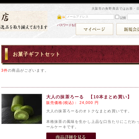
大阪市の角野商店ではお茶・
記憶
パスワードを忘れた方
お菓子ギフトセット
3件
の商品がございます。
大人の抹茶ろーる 【10本まとめ買い】
販売価格(税込)：
24,000
円
大人の抹茶ろーるのオトクなまとめ買いです。
本格抹茶の風味を生かし上品な口当たりにこだわ
ールケーキです。