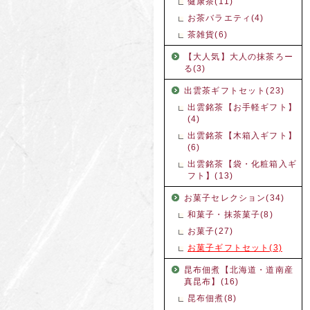
健康茶(11)
お茶バラエティ(4)
茶雑貨(6)
【大人気】大人の抹茶ろー
る(3)
出雲茶ギフトセット(23)
出雲銘茶【お手軽ギフト】
(4)
出雲銘茶【木箱入ギフト】
(6)
出雲銘茶【袋・化粧箱入ギ
フト】(13)
お菓子セレクション(34)
和菓子・抹茶菓子(8)
お菓子(27)
お菓子ギフトセット(3)
昆布佃煮【北海道・道南産
真昆布】(16)
昆布佃煮(8)