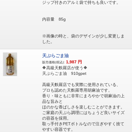
ジップ付きのアルミ袋で持ちも良いです。
内容量 85g
※画像の時と、袋のデザインが少し変更しま
した。
天ぷらごま油
1,987
円
販売価格(税込):
🔶高級天麩羅店が使う🔶
天ぷらごま油 910gpet
高級天麩羅店でも実際に使用されている、
プロも認めた天麩羅専用胡麻油です。
香り・味ともに非常にまろやかで胡麻油の上
品な旨みと
ほのかな香ばしさを楽しむことができます。
ご家庭の天ぷら調理にはちょうど良いサイズ
の容器を採用。
取っ手付きPETボトルなので注ぎやすく捨て
やすい容器です。