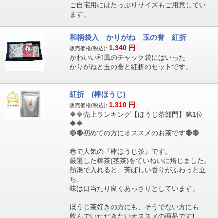
ご自宅用にはたっぷりサイズもご用意してい
ます。
和柄袋入 かりがね 玉の誉 紅折
1,340
円
販売価格(税込):
かわいい和風のチャック袋にはいった
かりがねと玉の誉と紅折のセットです。
紅折 (棒ほうじ)
1,310
円
販売価格(税込):
🔶🔶売上ランキング【ほうじ茶部門】第1位
🔶🔶
🔴🔴初めての方にオススメのお茶です🔴🔴
巷で人気の『棒ほうじ茶』です。
厳選した棒茶(茎茶)をていねいに焙じました。
熱湯で入れると、芳ばしい香りがふわっと立
ち、
味は口当たり良くあっさりとしています。
ほうじ茶好きの方にも、そうでない方にも
飲んでいただきたいオススメの商品です❗