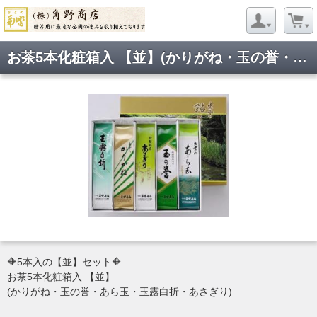
お茶5本化粧箱入 【並】(かりがね・玉の誉・あら玉・玉露白折・あさぎり)
🔶5本入の【並】セット🔶
お茶5本化粧箱入 【並】
(かりがね・玉の誉・あら玉・玉露白折・あさぎり)