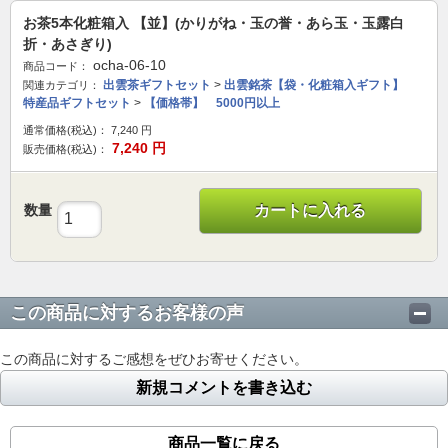
お茶5本化粧箱入 【並】(かりがね・玉の誉・あら玉・玉露白
折・あさぎり)
ocha-06-10
商品コード：
出雲茶ギフトセット
>
出雲銘茶【袋・化粧箱入ギフト】
関連カテゴリ：
特産品ギフトセット
>
【価格帯】 5000円以上
通常価格(税込)：
7,240
円
7,240
円
販売価格(税込)：
数量
カートに入れる
この商品に対するお客様の声
この商品に対するご感想をぜひお寄せください。
新規コメントを書き込む
商品一覧に戻る